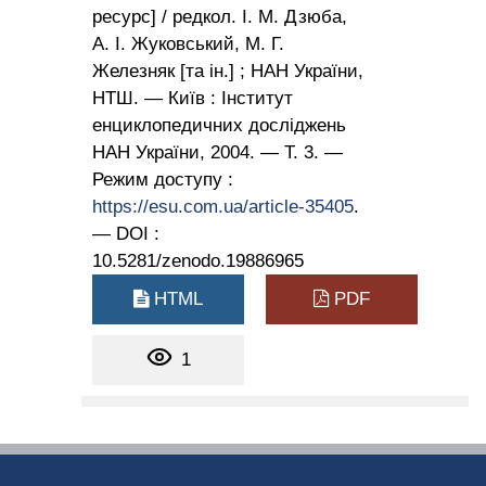
ресурс] / редкол. І. М. Дзюба,
А. І. Жуковський, М. Г.
Железняк [та ін.] ; НАН України,
НТШ. — Київ : Інститут
енциклопедичних досліджень
НАН України, 2004. — Т. 3. —
Режим доступу :
https://esu.com.ua/article-35405
.
— DOI :
10.5281/zenodo.19886965
HTML
PDF
1