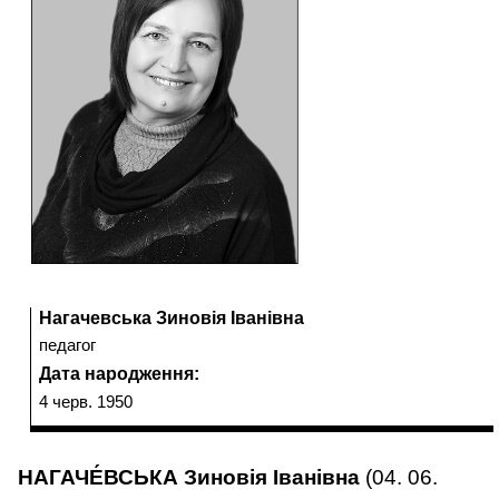
Нагачевська
Зиновія
Прізвище,
Нагачевська Зиновія Іванівна
Іванівна
Діяльність:
педагог
ім'я,
Дата народження:
по-
4 черв. 1950
батькові:
НАГАЧЕ́ВСЬКА Зиновія Іванівна
(04. 06.