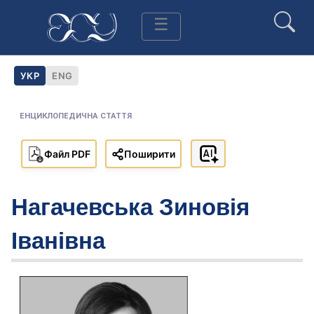
УКР
ENG
Українська
Англійська
ЕНЦИКЛОПЕДИЧНА СТАТТЯ
Файл PDF
Поширити
Нагачевська Зиновія
Іванівна