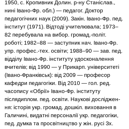
1950, с. Кропивник Долин. р-ну Станіслав.,
нині Івано-Фр. обл.) — педагог. Доктор
педагогічних наук (2009). Закін. Івано-Фр. пед.
ін­ститут (1971). Від­тоді учителювала; 1973–
82 пере­бувала на вибор. громад.-політ.
роботі; 1982–88 — за­ступник нач. Івано-Фр.
упр. профес.-тех. освіти; 1988–90 — зав. пед.
від­ділу Івано-Фр. ін­ституту удосконале­н­ня
вчителів; від 1990 — у Прикарп. університеті
(Івано-Франківськ): від 2009 — професор
кафедри педагогіки. Від 2010 — гол. ред.
часопису «Обрії» Івано-Фр. ін­ституту
післядиплом. пед. освіти. Наукові дослідже­н­
ня: історія укр. громад. до­шкіл. вихова­н­ня в
Галичині, видатні персоналії укр. педагогіки,
пед. думка та просвітництво у жін. русі Зх.