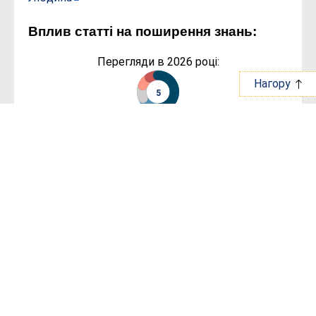
Вплив статті на поширення знань:
Перегляди в 2026 році:
Нагору
5
Перегляди сьогодні:
1
Ідентифікатори статті:
DOI:
10.5281/zenodo.19785315
Article ID:
71447
Бібліографічний опис: