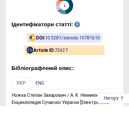
1
Ідентифікатори статті:
DOI:
10.5281/zenodo.19781610
Article ID:
72627
Бібліографічний опис:
УКР
ENG
Ножка Степан Захарович / А. К. Немикін //
Нагору
Енциклопедія Сучасної України [Електронний
ресурс] / редкол. : І. М. Дзюба, А. І. Жуковський,
М. Г. Железняк [та ін.] ; НАН України, НТШ. – Київ:
Інститут енциклопедичних досліджень НАН