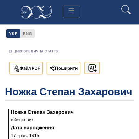
УКР
ENG
Українська
Англійська
ЕНЦИКЛОПЕДИЧНА СТАТТЯ
Файл PDF
Поширити
Ножка Степан Захарович
Прізвище,
Ножка Степан Захарович
Діяльність:
військовик
ім'я,
Дата народження:
по-
17 трав. 1915
батькові: