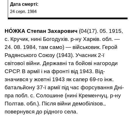
Дата смерті:
24 серп. 1984
НО́ЖКА Степан Захарович
(04(17). 05. 1915,
с. Кручик, нині Богодухів. р-ну Харків. обл. —
24. 08. 1984, там само) — військовик. Герой
Радянського Союзу (1943). Учасник 2-ї
світової вій­ни. Державні та бо­йові нагороди
СРСР. В армії і на фронті від 1943. Від­
значився у жовтні 1943 як сапер 69-го інж.
баталь­йону 37-ї армії під час форсува­н­ня Дні­
пра побл. с. Солошине (нині Кременчуц. р-ну
Полтав. обл.). Після вій­ни демобілізов.,
повернувся до рідного села.