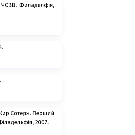
 ЧСВВ. Филаделфія,
4.
.
«Кир Сотер». Перший
іладельфія, 2007.