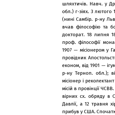
шляхтичів. Навч. у Др
обл.) г-зіях. 3 лютого
(нині Самбір. р-ну Льві
вчав філософію та бог
докторат. 18 липня 18
проф. філософії монас
1907 — місіонером у Га
провід­ник Апостольст
економ, від 1901 — іг
р-ну Терноп. обл.); в
місіонер і реколектант
місій в провінції ЧСВВ
вірних сх. обряду в
Давлії, а 12 травня х
прибув у США. Спочатку