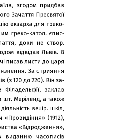
аїла, згодом при­дбав
го Зача­т­тя Пресвятої
цію екзарха для греко-
ним греко-катол. єпис­
а­т­тя, доки не створ.
одом від­відав Львів. 8
вічі писав листи до царя
не­н­ня. За сприя­н­ня
 (з 120 до 220). Він за­
 Філадельфії, заклав
 шт. Меріленд, а також
діяльність вечір. шкіл,
«Провиді­н­ня» (1912),
иства «Від­родже­н­ня»,
 ви­дан­ню часописів