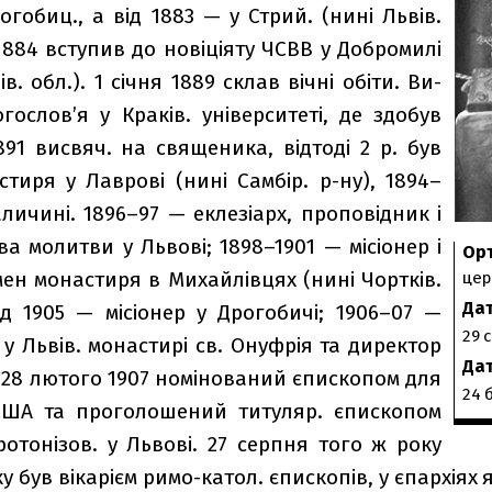
огобиц., а від 1883 — у Стрий. (нині Львів.
 1884 вступив до новіціяту ЧСВВ у Добромилі
в. обл.). 1 січня 1889 склав вічні обіти. Ви­
ословʼя у Краків. університеті, де здобув
91 висвяч. на священика, від­тоді 2 р. був
тиря у Лаврові (нині Самбір. р-ну), 1894–
личині. 1896–97 — еклезіарх, проповід­ник і
Орт
ва молитви у Львові; 1898–1901 — місіонер і
Ор
Пр
Сот
умен монастиря в Михайлівцях (нині Чортків.
цер
Ді
ім'
Да
ід 1905 — місіонер у Дрогобичі; 1906–07 —
по
29 с
 у Львів. монастирі св. Онуфрія та директор
ба
Дат
. 28 лютого 1907 номінований єпис­копом для
24 
 США та проголошений титуляр. єпис­копом
іротонізов. у Львові. 27 серпня того ж року
 був вікарієм римо-катол. єпис­копів, у єпархія