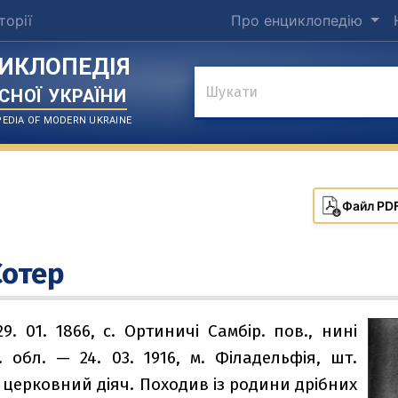
торії
Про енциклопедію
ИКЛОПЕДІЯ
СНОЇ УКРАЇНИ
EDIA OF MODERN UKRAINE
Файл PD
Сотер
29. 01. 1866, с. Ортиничі Самбір. пов., нині
 обл. — 24. 03. 1916, м. Філадельфія, шт.
церковний діяч. Походив із родини дрібних