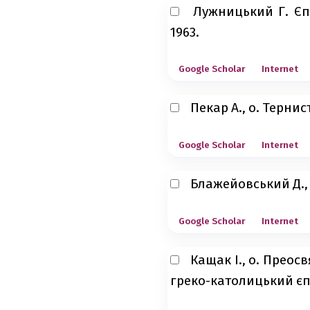
Лужницький Г. Єп
1963.
Google Scholar
Internet
Пекар А., о. Тернис
Google Scholar
Internet
Блажейовський Д., о
Google Scholar
Internet
Кащак І., о. Прео
греко-католицький єпи