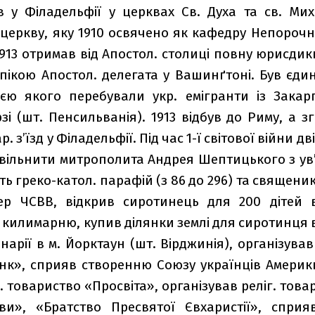
в у Філадельфії у церквах Св. Духа та св. Мих
церкву, яку 1910 освячено як кафедру Непорочно
 1913 отримав від Апостол. столиці повну юрисдик
пікою Апостол. делегата у Вашинґтоні. Був єди
ю якого пере­бували укр. емі­гранти із Закарп
зі (шт. Пенсильванія). 1913 від­був до Риму, а зг
. зʼїзд у Філадельфії. Під час 1-ї світової вій­ни д
вільнити митрополита Андрея Шептицького з увʼяз
ть греко-катол. парафій (з 86 до 296) та священиків
р ЧСВВ, від­крив сиротинець для 200 дітей в
килимарню, купив ділянки землі для сиротинця в
нарії в м. Йорктаун (шт. Вірджинія), організував 
к», сприяв створен­ню Союзу українців Америки 
. товариство «Просвіта», організував реліг. товар
ви», «Братство Пресвятої Євхаристії», сприяв