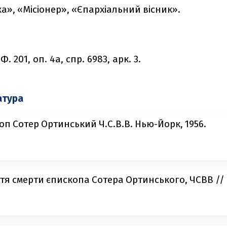
», «Місіонер», «Єпархіальний вісник».
. 201, оп. 4а, спр. 6983, арк. 3.
атура
коп Сотер Ортинський Ч.С.В.В. Нью-Йорк, 1956.
ліття смерти єпископа Сотера Ортинського, ЧСВВ // С