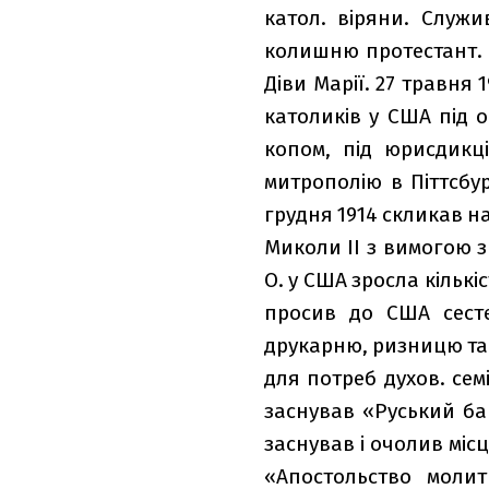
катол. віряни. Служи
колишню проте­стант. 
Діви Марії. 27 травня
католиків у США під о
копом, під юрисдикціє
митрополію в Піт­тсбур
грудня 1914 скликав нар
Миколи ІІ з вимогою з
О. у США зросла кількіс
просив до США сесте
друкарню, ризницю та 
для потреб духов. семі
заснував «Руський бан
заснував і очолив місц
«Апостольство молит