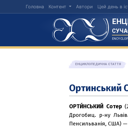
Головна
Контент
Автори
Цей день в іс
ЕНЦ
СУЧА
ENCYCLOP
ЕНЦИКЛОПЕДИЧНА СТАТТЯ
Ортинський 
ОРТИ́НСЬКИЙ Сотер
(
Дрогобиц. р-ну Львів.
Пенсильванія, США) — 