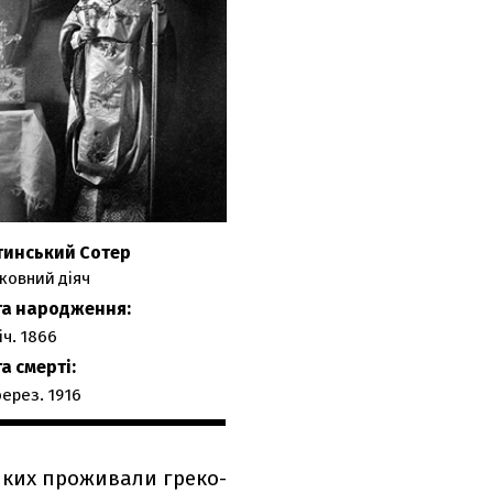
инський
тинський Сотер
ізвище,
ер
ковний діяч
яльність:
я,
та народження:
-
іч. 1866
тькові:
а смерті:
берез. 1916
х яких проживали греко-