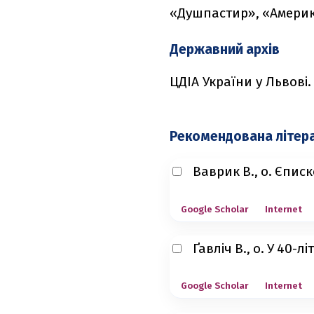
«Душпастир», «Америка
Державний архів
ЦДІА України у Львові. Ф
Рекомендована літер
Ваврик В., о. Єпис
Google Scholar
Internet
Ґавліч В., о. У 40-
Google Scholar
Internet