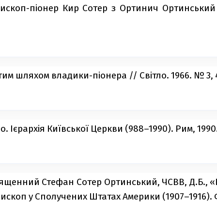
ископ-піонер Кир Сотер з Ортинич Ортинський
тим шляхом владики-піонера // Світло. 1966. № 3, 
. Ієрархія Київської Церкви (988–1990). Рим, 1990
священний Стефан Сотер Ортинський, ЧСВВ, Д.Б., 
скоп у Сполучених Штатах Америки (1907–1916). Ф